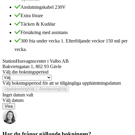
Anslutningskabel 230V
Extra förare
Täcken & Kuddar
Försäkring med assistans
300 fria under vecka 1. Efterföljande veckor 150 mil per
vecka.
Station
Husvagnscenter i Valbo AB
Bakvretsgatan 1
,
802 93
Gävle
Välj din bokningsperiod
Välj bokningsperiod för att se tillgängliga upphämtningsdatum
Upphämtning
Välj
Återlämning
Välj
Inget datum valt
Välj datum
Visa
Har du frågor gällande bokningen?