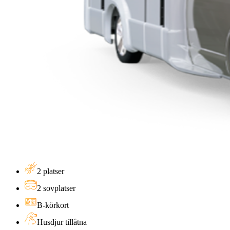
2
platser
2
sovplatser
B-körkort
Husdjur tillåtna