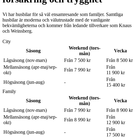
Vi har husbilar för så väl ensamresande som familjer. Samtliga
husbilar är moderna och välutrustade med de vanligaste
bekvämligheterna och kommer från ledande tillverkare som Knaus
och Weinsberg.
City
Weekend (tors-
Säsong
Vecka
mån)
Lågsäsong (nov-mars)
Från 7 500 kr
Från 8 500 kr
Mellansäsong (apr-maj/sep-
Från
Från 7 990 kr
okt)
11 900 kr
Från
Högsäsong (jun-aug)
-
15 400 kr
Family
Weekend (tors-
Säsong
Vecka
mån)
Lågsäsong (nov-mars)
Från 7 990 kr
Från 8 900 kr
Mellansäsong (apr-maj/sep-
Från
Från 8 990 kr
okt)
12 900 kr
Från
Högsäsong (jun-aug)
-
17 500 kr