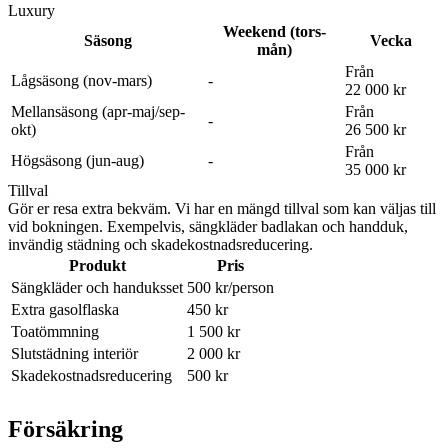
Luxury
Weekend (tors-
Säsong
Vecka
mån)
Från
Lågsäsong (nov-mars)
-
22 000 kr
Mellansäsong (apr-maj/sep-
Från
-
okt)
26 500 kr
Från
Högsäsong (jun-aug)
-
35 000 kr
Tillval
Gör er resa extra bekväm. Vi har en mängd tillval som kan väljas till
vid bokningen. Exempelvis, sängkläder badlakan och handduk,
invändig städning och skadekostnadsreducering.
Produkt
Pris
Sängkläder och handuksset
500 kr
/person
Extra gasolflaska
450 kr
Toatömmning
1 500 kr
Slutstädning interiör
2 000 kr
Skadekostnadsreducering
500 kr
Försäkring