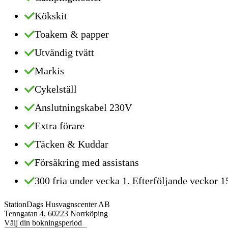
Kökskit
Toakem & papper
Utvändig tvätt
Markis
Cykelställ
Anslutningskabel 230V
Extra förare
Täcken & Kuddar
Försäkring med assistans
300 fria under vecka 1. Efterföljande veckor 1
Station
Dags Husvagnscenter AB
Tenngatan 4
,
60223
Norrköping
Välj din bokningsperiod