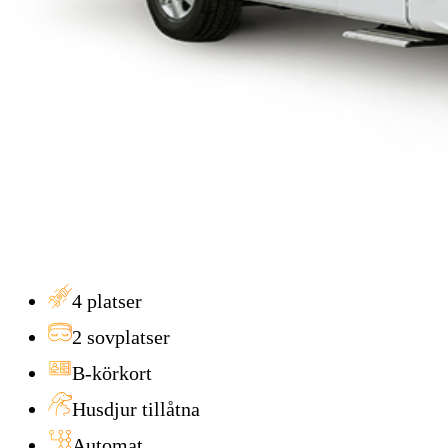
4
platser
2
sovplatser
B-körkort
Husdjur tillåtna
Automat